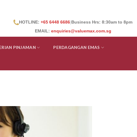
HOTLINE:
+65 6448 6686
|
Business Hrs: 8:30
am to 8pm
EMAIL:
enquiries@valuemax.com.sg
ERIAN PINJAMAN
PERDAGANGAN EMAS