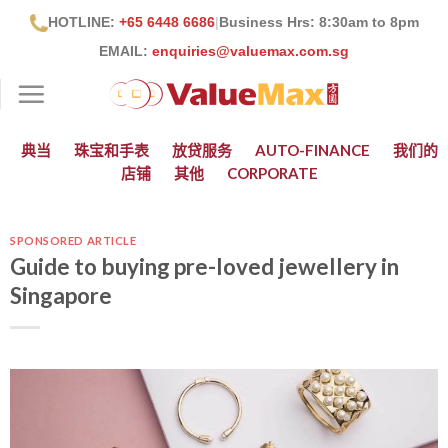
跳
HOTLINE:
+65 6448 6686
|
Business Hrs: 8:30
am to 8pm
到
EMAIL:
enquiries@valuemax.com.sg
内
容
典当
珠宝和手表
放贷服务
AUTO-FINANCE
我们的
店铺
其他
CORPORATE
SPONSORED ARTICLE
Guide to buying pre-loved jewellery in
Singapore