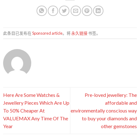
此条目已发布在
Sponsored article
。将
永久链接
书签。
Here Are Some Watches &
Pre-loved jewellery: The
Jewellery Pieces Which Are Up
affordable and
To 50% Cheaper At
environmentally conscious way
VALUEMAX Any Time Of The
to buy your diamonds and
Year
other gemstones