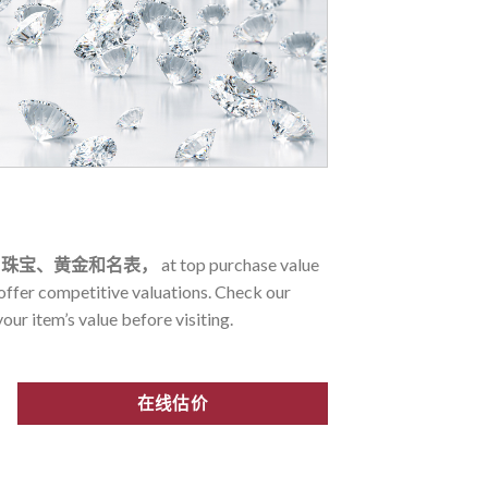
的
珠宝、黄金和名表，
at top purchase value
 offer competitive valuations. Check our
our item’s value before visiting.
在线估价