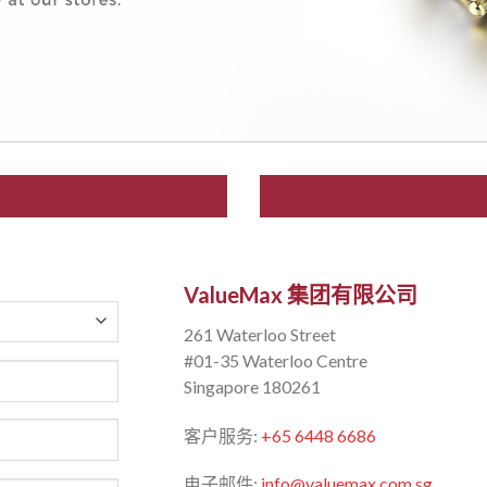
ValueMax 集团有限公司
261 Waterloo Street
#01-35 Waterloo Centre
Singapore 180261
客户服务:
+65 6448 6686
电子邮件:
info@valuemax.com.sg