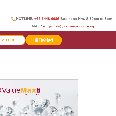
HOTLINE:
+65 6448 6686
|
Business Hrs: 8:30
am to 8pm
EMAIL:
enquiries@valuemax.com.sg
E-STORE
我们的店铺