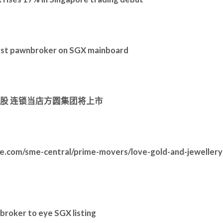
irst pawnbroker on SGX mainboard
亿新股 连锁当店方圆集团将上市
one.com/sme-central/prime-movers/love-gold-and-jeweller
roker to eye SGX listing