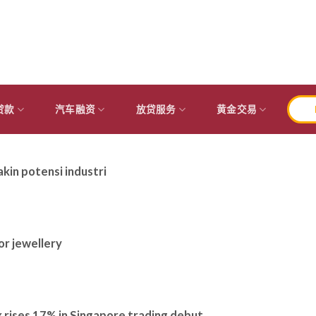
贷款
汽车融资
放贷服务
黄金交易
akin potensi industri
or jewellery
rises 17% in Singapore trading debut