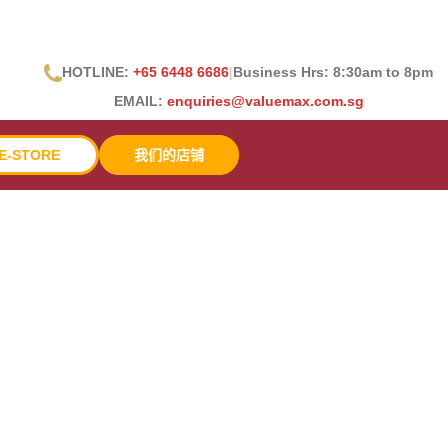
HOTLINE:
+65 6448 6686
|
Business Hrs: 8:30
am to 8pm
EMAIL:
enquiries@valuemax.com.sg
E-STORE
我们的店铺