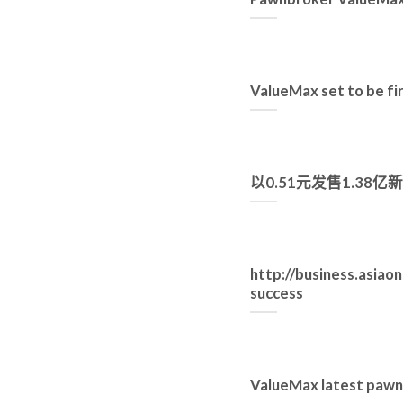
ValueMax set to be f
以0.51元发售1.38
http://business.asia
success
ValueMax latest pawnb