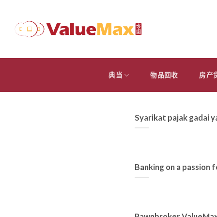
跳
到
内
容
典当
物品回收
房产
Syarikat pajak gadai y
Banking on a passion f
Pawnbroker ValueMax 