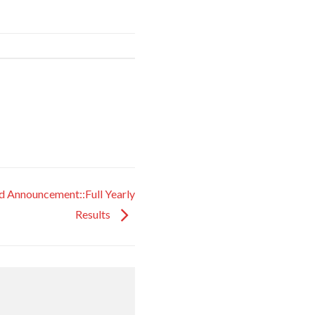
ed Announcement::Full Yearly
Results