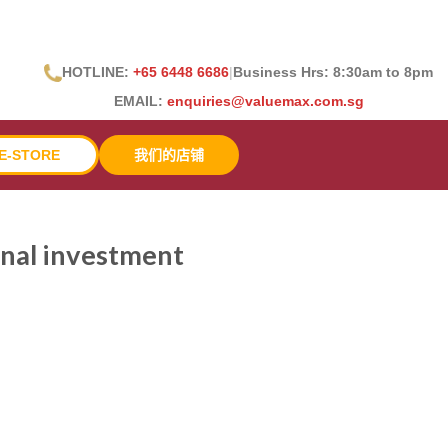
HOTLINE:
+65 6448 6686
|
Business Hrs: 8:30
am to 8pm
EMAIL:
enquiries@valuemax.com.sg
E-STORE
我们的店铺
onal investment