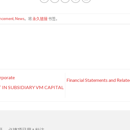
uncement
,
News
。将
永久链接
书签。
rporate
Financial Statements and Relat
T IN SUBSIDIARY VM CAPITAL
开。
必填项已用
*
标注