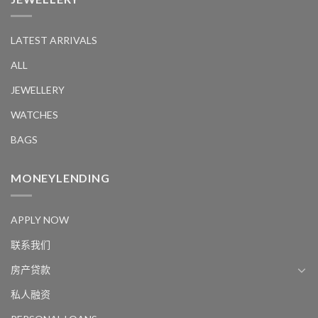
LATEST ARRIVALS
ALL
JEWELLERY
WATCHES
BAGS
MONEYLENDING
APPLY NOW
联系我们
房产贷款
私人融资